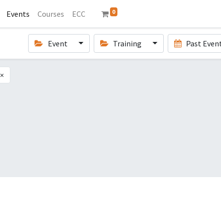
0
Events
Courses
ECC
Event
Training
Past Even
×