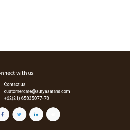
nnect with us
Contact us
customercare@suryasarana.com
+62(21) 65835077-78