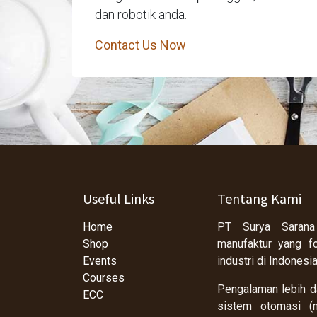
dan robotik anda.
Contact Us Now
Useful Links
Tentang Kami
Home
PT Surya Sarana
Shop
manufaktur yang f
Events
industri di Indonesi
Courses
Pengalaman lebih da
ECC
sistem otomasi (m