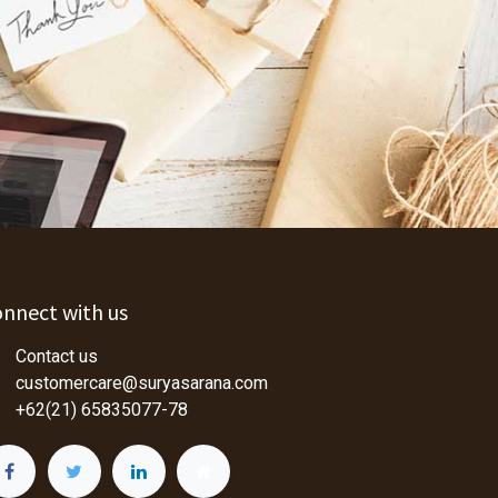
nnect with us
Contact us
customercare@suryasarana.com
+62(21) 65835077-78