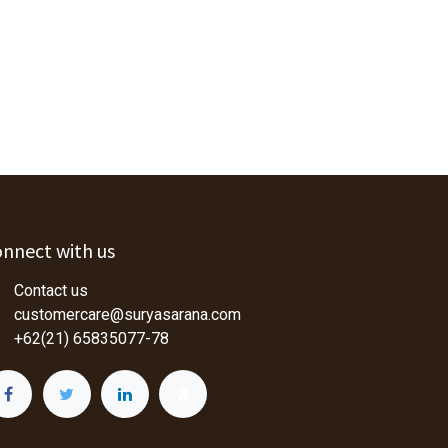
nnect with us
Contact us
customercare@suryasarana.com
+62(21) 65835077-78