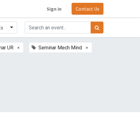
Sign in
Contact Us
ts
×
×
nar UR
Seminar Mech Mind