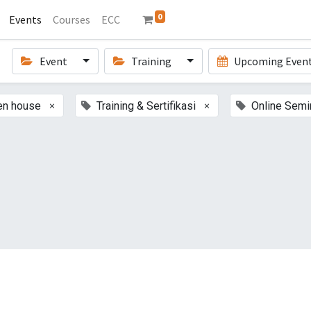
0
Events
Courses
ECC
Event
Training
Upcoming Even
×
×
en house
Training & Sertifikasi
Online Semi