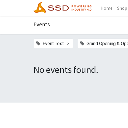
Home
Shop
Events
×
Event Test
Grand Opening & Op
No events found.