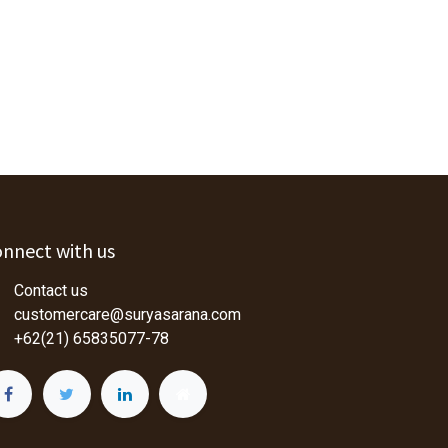
nnect with us
Contact us
customercare@suryasarana.com
+62(21) 65835077-78