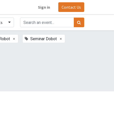
Sign in
Contact Us
ts
×
×
 Robot
Seminar Dobot