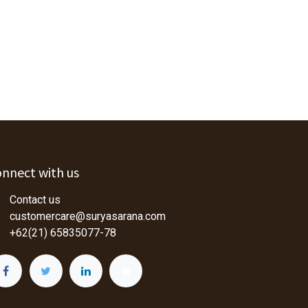
nnect with us
Contact us
customercare@suryasarana.com
+62(21) 65835077-78