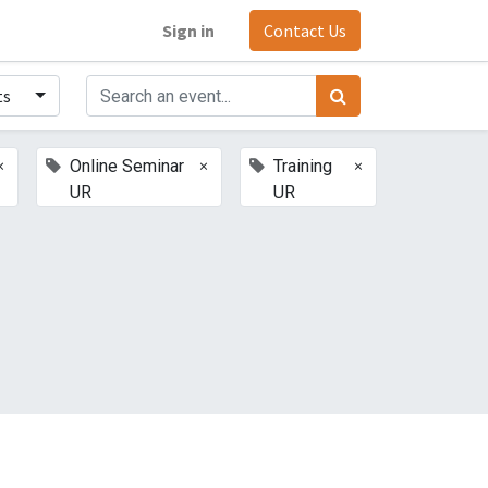
Sign in
Contact Us
ts
×
×
×
Online Seminar
Training
UR
UR