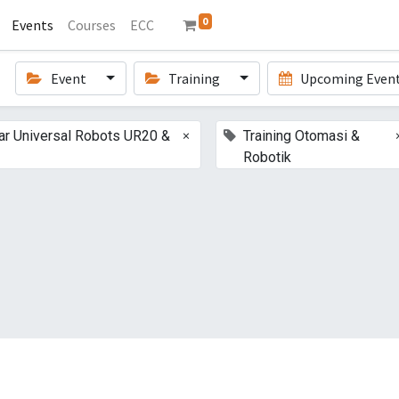
0
Events
Courses
ECC
Event
Training
Upcoming Even
×
r Universal Robots UR20 &
Training Otomasi &
Robotik