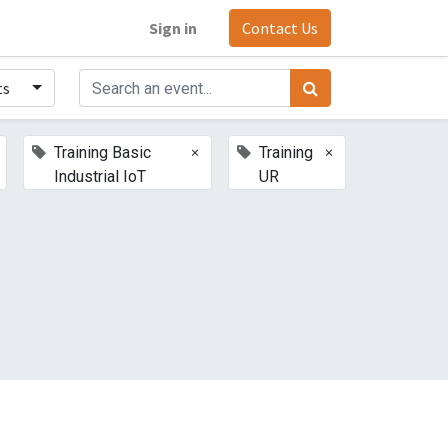
Sign in
Contact Us
ts
×
×
Training Basic
Training
Industrial IoT
UR