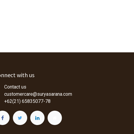
nnect with us
Contact us
customercare@suryasarana.com
+62(21) 65835077-78