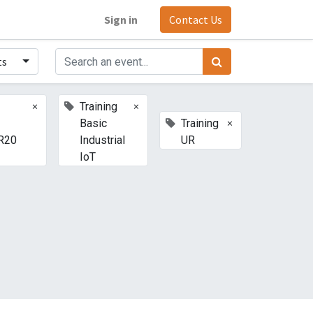
Sign in
Contact Us
ts
×
×
Training
×
Basic
Training
R20
Industrial
UR
IoT