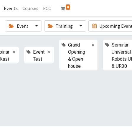
0
Events
Courses
ECC
Event
Training
Upcoming Even
×
Grand
Seminar
×
×
inar
Event
Opening
Universal
kasi
Test
& Open
Robots U
house
& UR30