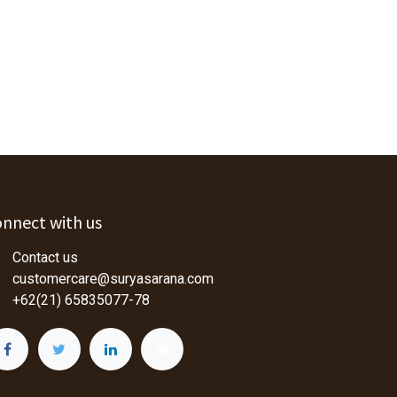
nnect with us
Contact us
customercare@suryasarana.com
+62(21) 65835077-78