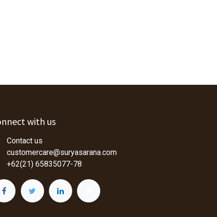
nnect with us
Contact us
customercare@suryasarana.com
+62(21) 65835077-78