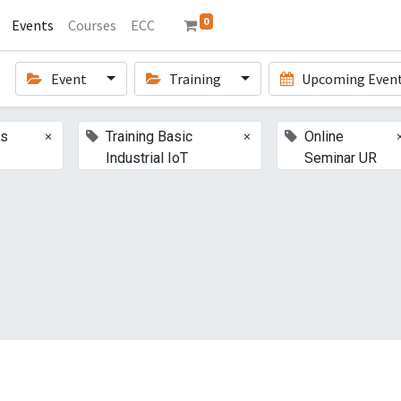
0
Events
Courses
ECC
Event
Training
Upcoming Even
×
×
ts
Training Basic
Online
Industrial IoT
Seminar UR