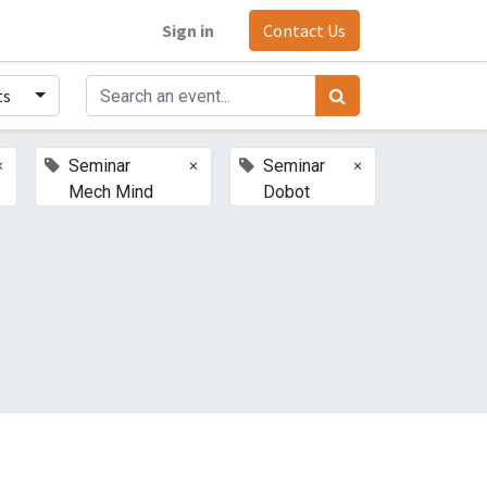
Sign in
Contact Us
ts
×
×
×
Seminar
Seminar
Mech Mind
Dobot