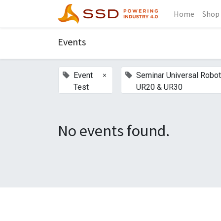
Home
Shop
Events
×
Event
Seminar Universal Robo
Test
UR20 & UR30
No events found.