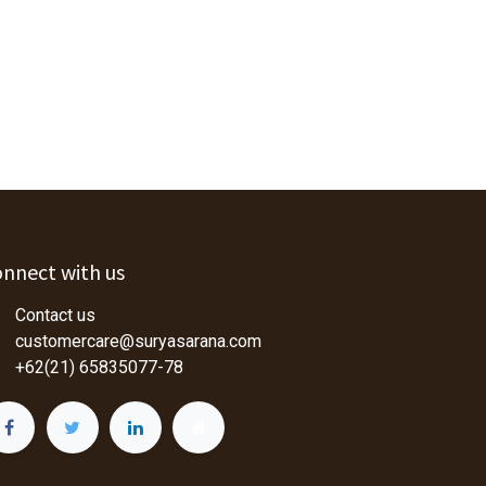
nnect with us
Contact us
customercare@suryasarana.com
+62(21) 65835077-78