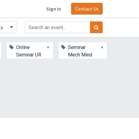
Sign in
Contact Us
ts
×
×
Online
Seminar
Seminar UR
Mech Mind