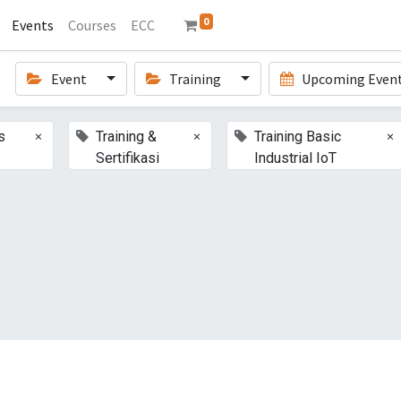
0
Events
Courses
ECC
Event
Training
Upcoming Even
×
×
×
s
Training &
Training Basic
Sertifikasi
Industrial IoT