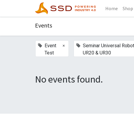
Home
Shop
Events
×
Event
Seminar Universal Robo
Test
UR20 & UR30
No events found.