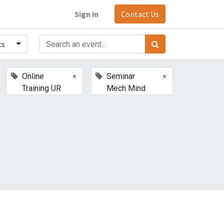
Sign in
Contact Us
ts
×
×
Online
Seminar
Training UR
Mech Mind