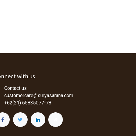
nnect with us
Contact us
customercare@suryasarana.com
+62(21) 65835077-78