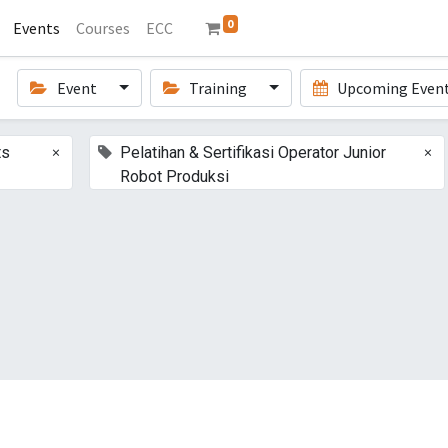
0
Events
Courses
ECC
Event
Training
Upcoming Even
×
×
ts
Pelatihan & Sertifikasi Operator Junior
Robot Produksi