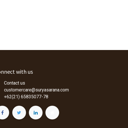
nnect with us
Contact us
customercare@suryasarana.com
+62(21) 65835077-78