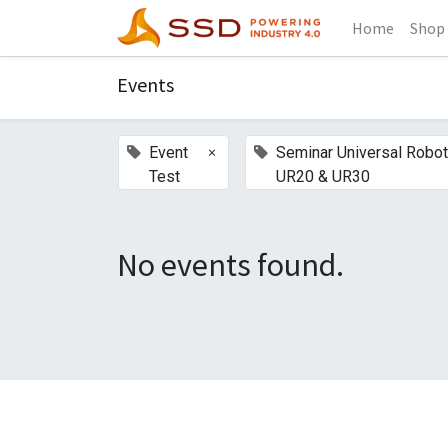
Home
Shop
Events
×
Event
Seminar Universal Robo
Test
UR20 & UR30
No events found.