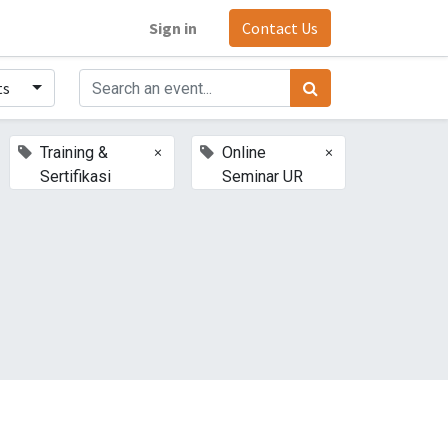
Sign in
Contact Us
ts
×
×
Training &
Online
Sertifikasi
Seminar UR