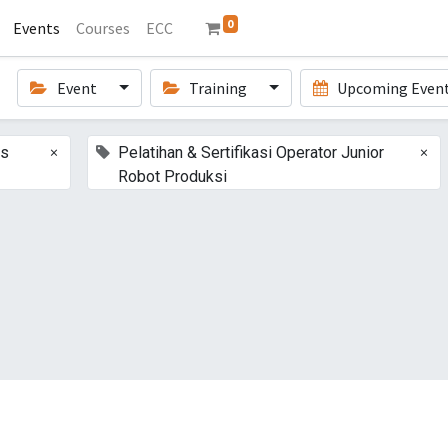
0
Events
Courses
ECC
Event
Training
Upcoming Even
×
×
ts
Pelatihan & Sertifikasi Operator Junior
Robot Produksi