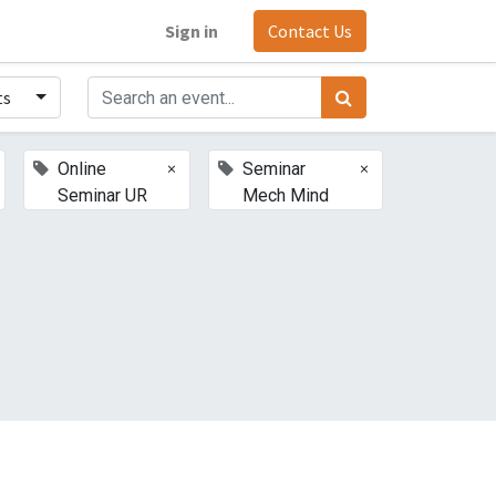
Sign in
Contact Us
ts
×
×
Online
Seminar
Seminar UR
Mech Mind