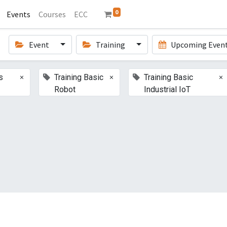
0
Events
Courses
ECC
Event
Training
Upcoming Even
×
×
×
s
Training Basic
Training Basic
Robot
Industrial IoT