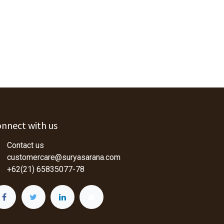
nnect with us
Contact us
customercare@suryasarana.com
+62(21) 65835077-78