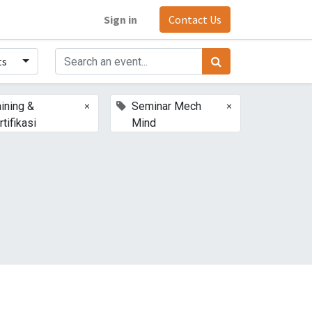
Sign in
Contact Us
ts
×
×
aining &
Seminar Mech
rtifikasi
Mind