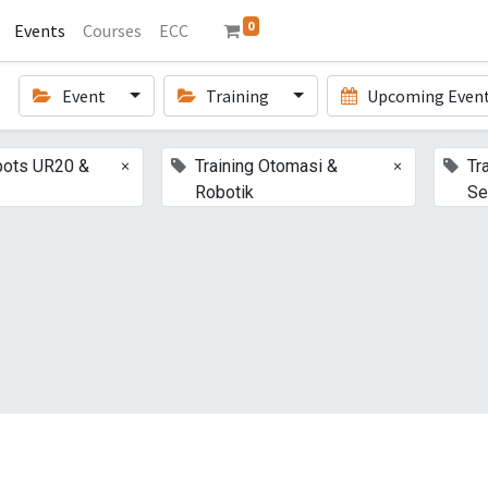
0
Events
Courses
ECC
Event
Training
Upcoming Even
×
×
bots UR20 &
Training Otomasi &
Tr
Robotik
Se