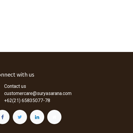
nnect with us
Contact us
customercare@suryasarana.com
+62(21) 65835077-78