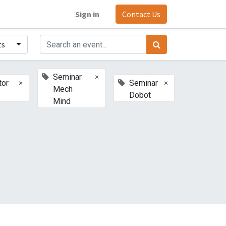
Sign in
Contact Us
ts
×
Seminar
×
×
tor
Seminar
Mech
Dobot
Mind