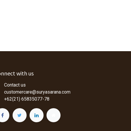
nnect with us
Contact us
customercare@suryasarana.com
+62(21) 65835077-78