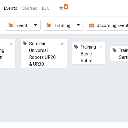
0
Events
Courses
ECC
Event
Training
Upcoming Even
×
×
Seminar
×
Training
ng
Universal
Trai
Basic
n
Robots UR20
Sert
Robot
& UR30