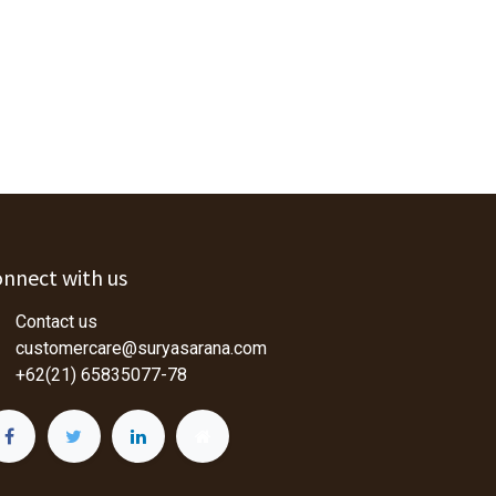
nnect with us
Contact us
customercare@suryasarana.com
+62(21) 65835077-78