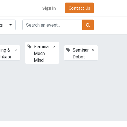
Sign in
Contact Us
ts
×
Seminar
×
×
ning &
Seminar
Mech
ifikasi
Dobot
Mind