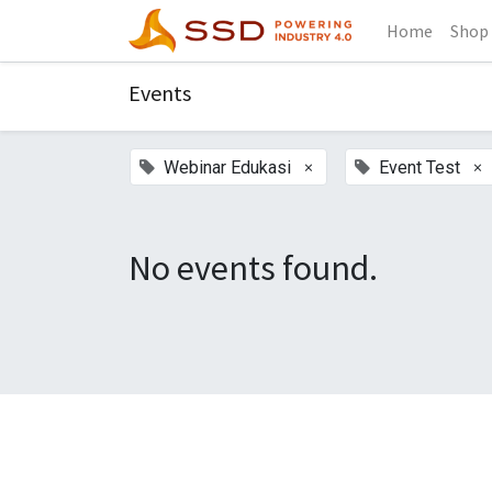
Home
Shop
Events
×
×
Webinar Edukasi
Event Test
No events found.