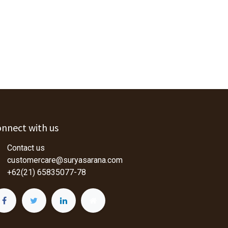
nnect with us
Contact us
customercare@suryasarana.com
+62(21) 65835077-78