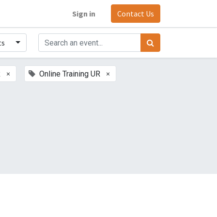
Sign in
Contact Us
ts
×
×
R
Online Training UR