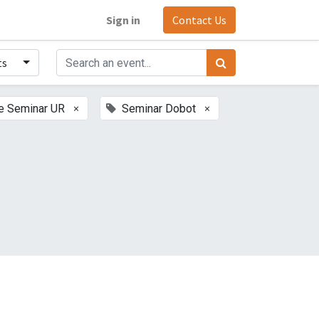
Sign in
Contact Us
ts
×
×
e Seminar UR
Seminar Dobot