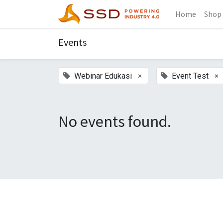
Home
Shop
Events
×
×
Webinar Edukasi
Event Test
No events found.