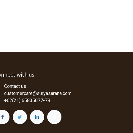
nnect with us
Contact us
customercare@suryasarana.com
+62(21) 65835077-78