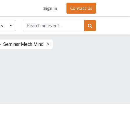
Sign in
Contact Us
ts
×
Seminar Mech Mind