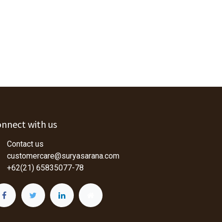
nnect with us
Contact us
customercare@suryasarana.com
+62(21) 65835077-78