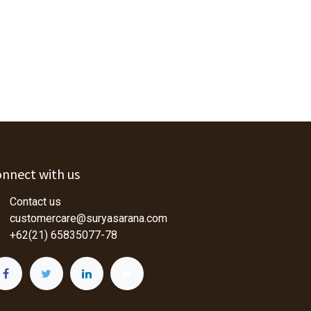
nnect with us
Contact us
customercare@suryasarana.com
+62(21) 65835077-78