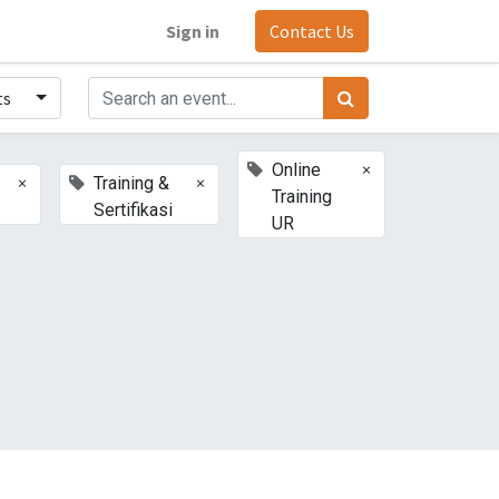
Sign in
Contact Us
ts
×
Online
×
×
Training &
Training
Sertifikasi
UR