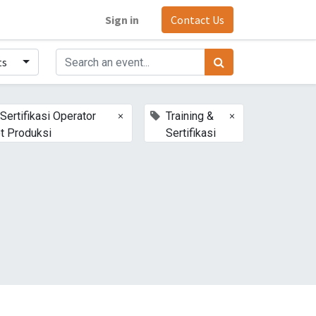
Sign in
Contact Us
ts
×
×
Sertifikasi Operator
Training &
t Produksi
Sertifikasi