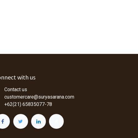
nnect with us
Contact us
customercare@suryasarana.com
+62(21) 65835077-78