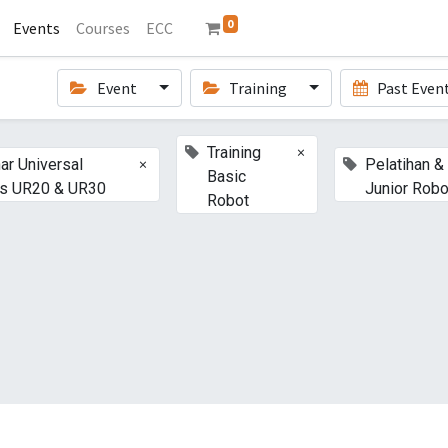
0
Events
Courses
ECC
Event
Training
Past Even
×
Training
×
ar Universal
Pelatihan & 
Basic
s UR20 & UR30
Junior Robo
Robot