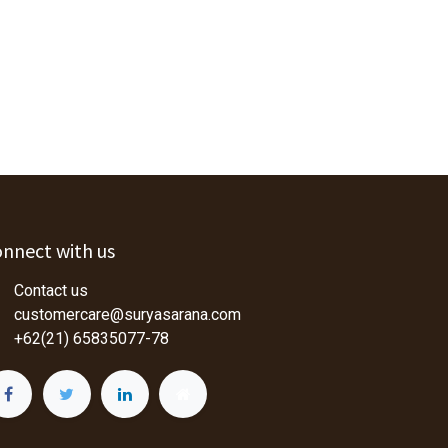
nnect with us
Contact us
customercare@suryasarana.com
+62(21) 65835077-78