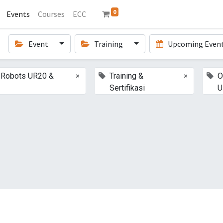
0
Events
Courses
ECC
Event
Training
Upcoming Even
×
×
l Robots UR20 &
Training &
O
Sertifikasi
U