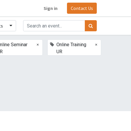
Sign in
Contact Us
ts
×
×
nline Seminar
Online Training
R
UR