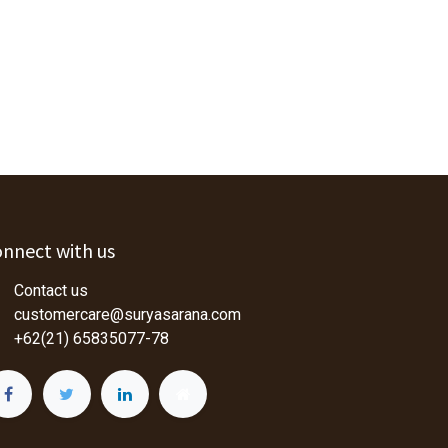
nnect with us
Contact us
customercare@suryasarana.com
+62(21) 65835077-78