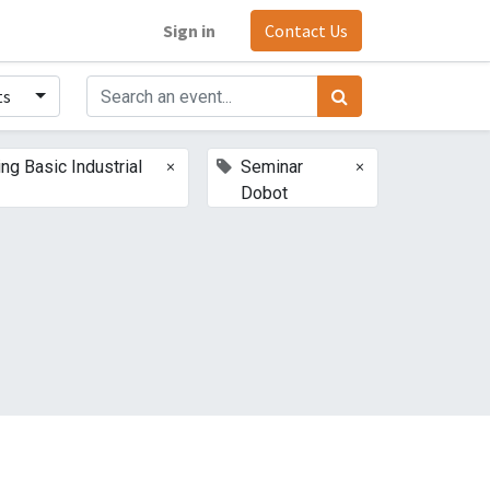
Sign in
Contact Us
ts
×
×
ing Basic Industrial
Seminar
Dobot