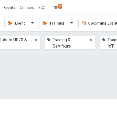
0
Events
Courses
ECC
Event
Training
Upcoming Even
×
×
 Robots UR20 &
Training &
Train
Sertifikasi
IoT