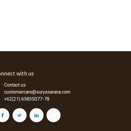
nnect with us
Contact us
customercare@suryasarana.com
+62(21) 65835077-78