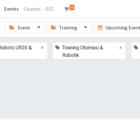
0
Events
Courses
ECC
Event
Training
Upcoming Even
×
×
 Robots UR20 &
Training Otomasi &
Robotik