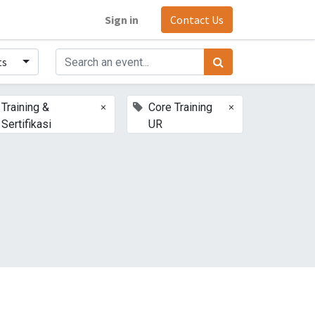
Sign in
Contact Us
ts
×
×
Training &
Core Training
Sertifikasi
UR