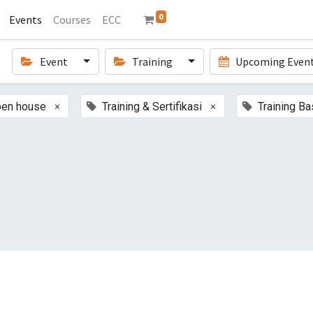
0
Events
Courses
ECC
Event
Training
Upcoming Even
×
×
pen house
Training & Sertifikasi
Training Ba