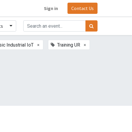
Sign in
Contact Us
ts
×
×
sic Industrial IoT
Training UR