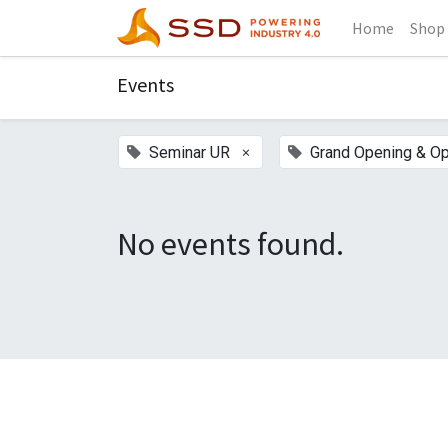
Home
Shop
Events
×
Seminar UR
Grand Opening & O
No events found.