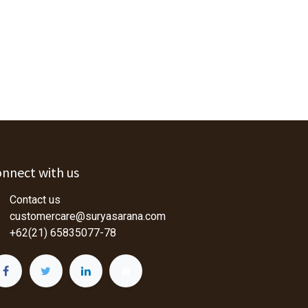
nnect with us
Contact us
customercare@suryasarana.com
+62(21) 65835077-78