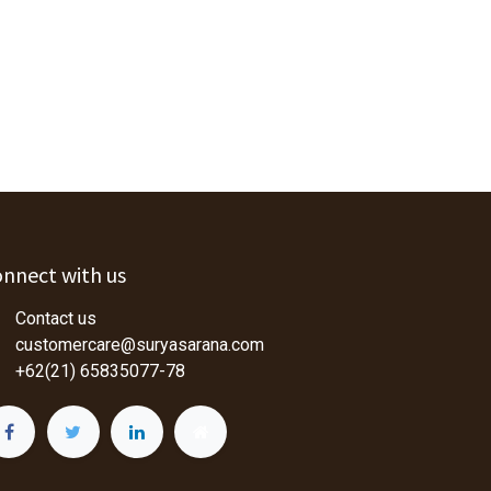
nnect with us
Contact us
customercare@suryasarana.com
+62(21) 65835077-78