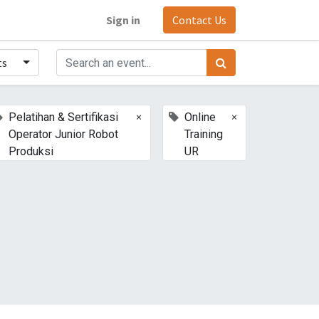
Sign in
Contact Us
ts
×
×
Pelatihan & Sertifikasi
Online
Operator Junior Robot
Training
Produksi
UR