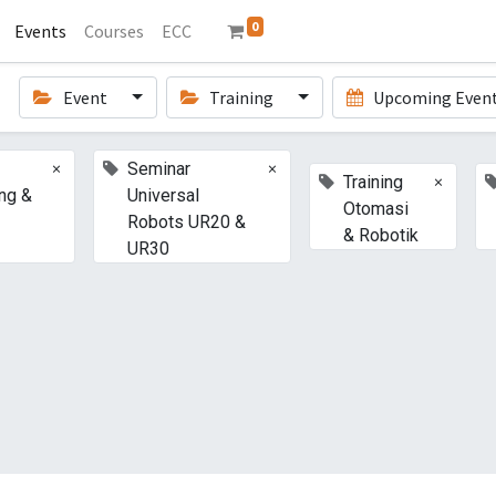
0
Events
Courses
ECC
Event
Training
Upcoming Even
×
×
Seminar
×
Training
ng &
Universal
Otomasi
Robots UR20 &
& Robotik
UR30