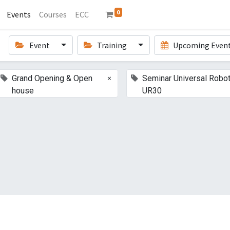
0
Events
Courses
ECC
Event
Training
Upcoming Even
×
Grand Opening & Open
Seminar Universal Robo
house
UR30