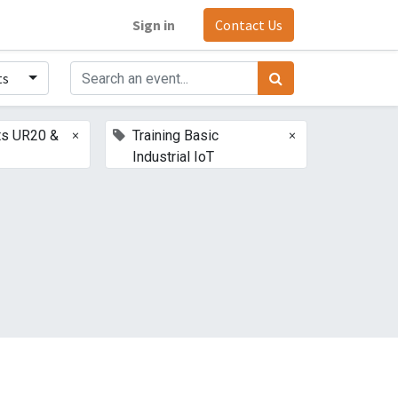
Sign in
Contact Us
ts
×
×
ts UR20 &
Training Basic
Industrial IoT