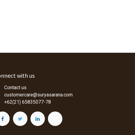
nnect with us
Contact us
customercare@suryasarana.com
+62(21) 65835077-78