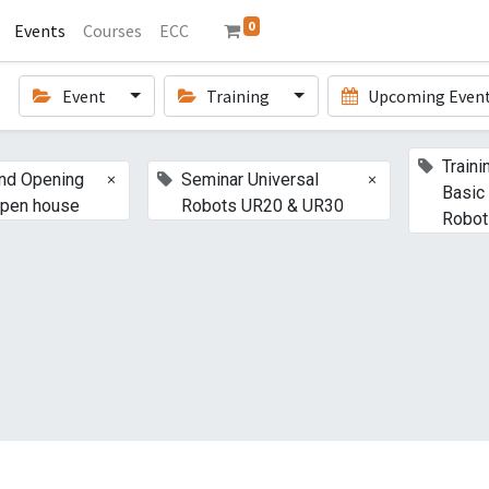
0
Events
Courses
ECC
Event
Training
Upcoming Even
Traini
×
×
nd Opening
Seminar Universal
Basic
pen house
Robots UR20 & UR30
Robot