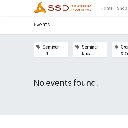
Home
Shop
Events
×
×
Seminar
Seminar
Gra
UR
Kuka
& O
No events found.