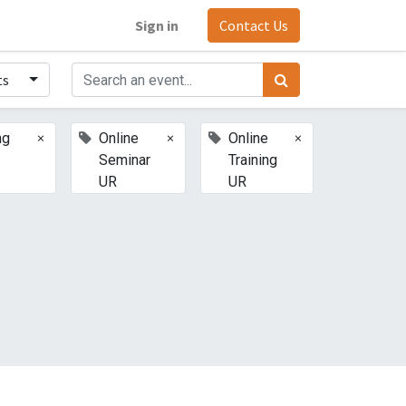
Sign in
Contact Us
ts
×
×
×
ng
Online
Online
Seminar
Training
UR
UR