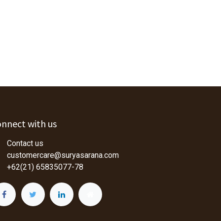
nnect with us
Contact us
customercare@suryasarana.com
+62(21) 65835077-78