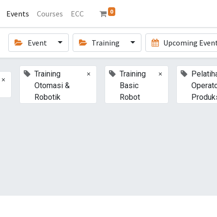
0
Events
Courses
ECC
Event
Training
Upcoming Even
×
×
Training
Training
Pelatih
×
Otomasi &
Basic
Operato
Robotik
Robot
Produk