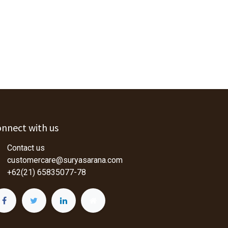
nnect with us
Contact us
customercare@suryasarana.com
+62(21) 65835077-78