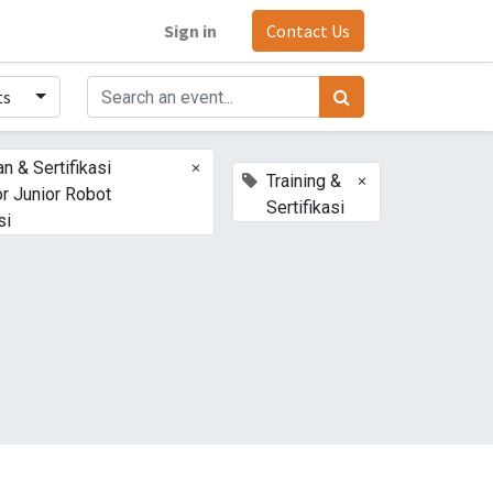
Sign in
Contact Us
ts
×
an & Sertifikasi
×
Training &
r Junior Robot
Sertifikasi
si