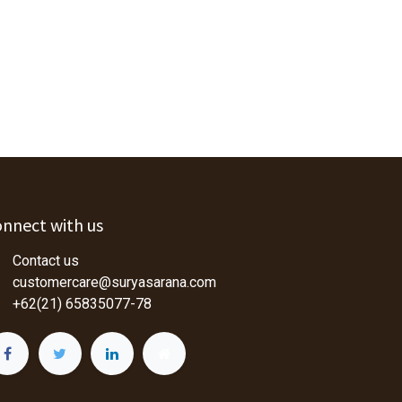
nnect with us
Contact us
customercare@suryasarana.com
+62(21) 65835077-78