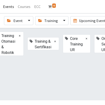
0
Events
Courses
ECC
Event
Training
Upcoming Even
×
Training
×
Core
On
×
Otomasi
Training &
Training
S
&
Sertifikasi
UR
U
Robotik