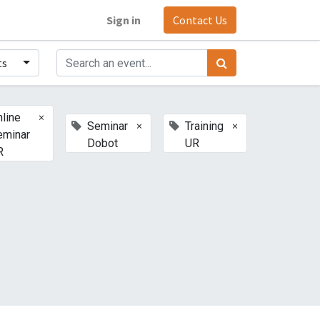
Sign in
Contact Us
ts
×
line
×
×
Seminar
Training
eminar
Dobot
UR
R