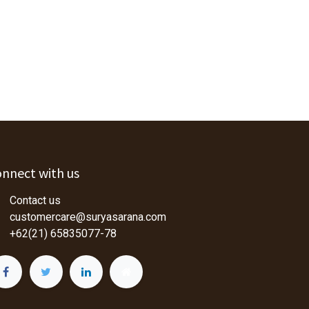
nnect with us
Contact us
customercare@suryasarana.com
+62(21) 65835077-78