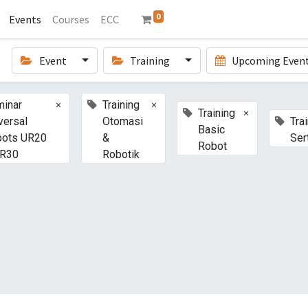
0
Events
Courses
ECC
Event
Training
Upcoming Even
×
×
inar
Training
×
Training
versal
Otomasi
Tra
Basic
bots UR20
&
Sert
Robot
UR30
Robotik