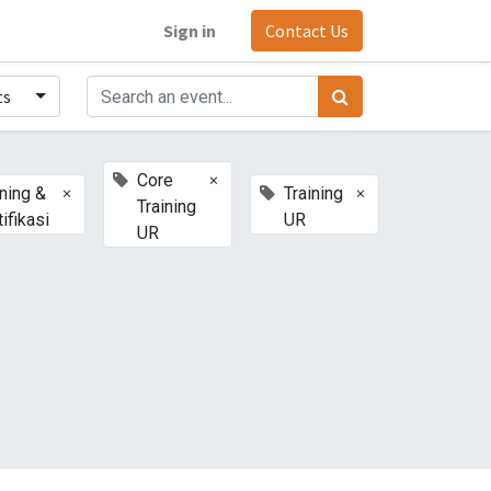
Sign in
Contact Us
ts
×
Core
×
×
ining &
Training
Training
ifikasi
UR
UR