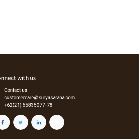
nnect with us
Contact us
customercare@suryasarana.com
+62(21) 65835077-78