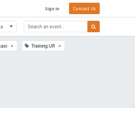
Sign in
Contact Us
ts
×
×
kasi
Training UR