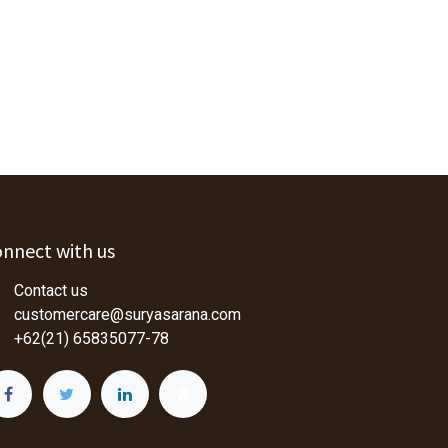
nnect with us
Contact us
customercare@suryasarana.com
+62(21) 65835077-78