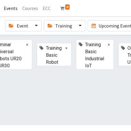
0
Events
Courses
ECC
Event
Training
Upcoming Even
×
×
minar
Training
×
Training
O
iversal
Basic
Basic
T
bots UR20
Industrial
Robot
U
UR30
IoT