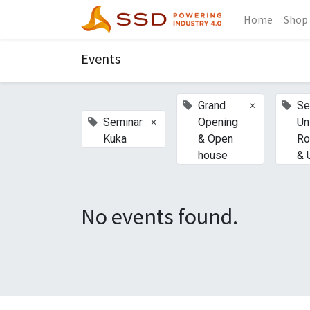
Home
Shop
Events
×
Grand
Se
×
Seminar
Opening
Un
Kuka
& Open
Ro
house
& 
No events found.