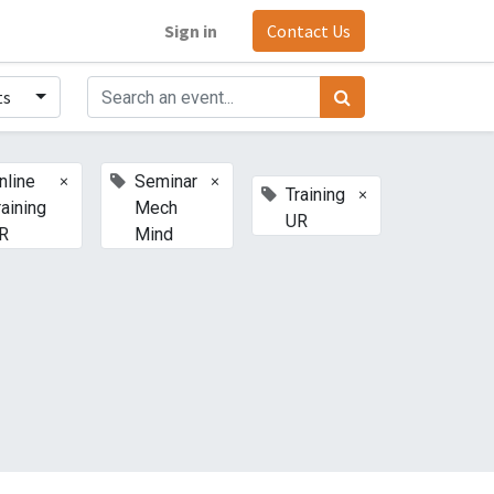
Sign in
Contact Us
ts
×
×
nline
Seminar
×
Training
raining
Mech
UR
R
Mind