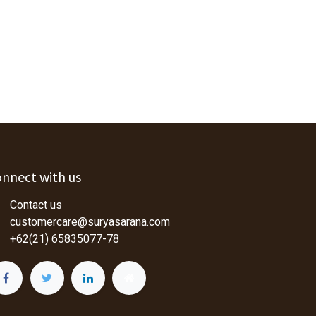
nnect with us
Contact us
customercare@suryasarana.com
+62(21) 65835077-78