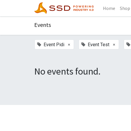
Home
Shop
Events
×
×
Event Pidi
Event Test
No events found.