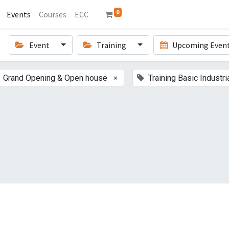
0
Events
Courses
ECC
Event
Training
Upcoming Even
×
Grand Opening & Open house
Training Basic Industri