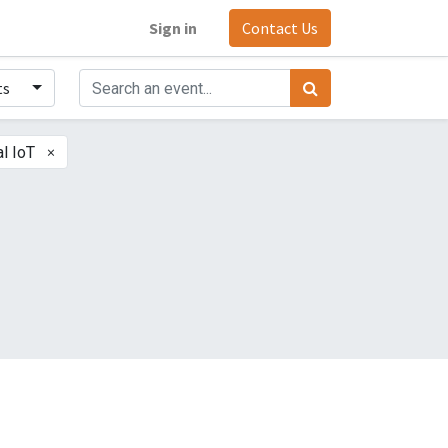
Sign in
Contact Us
ts
×
al IoT