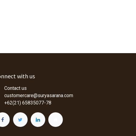
nnect with us
Contact us
customercare@suryasarana.com
+62(21) 65835077-78