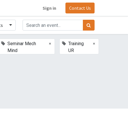
Sign in
Contact Us
ts
×
×
Seminar Mech
Training
Mind
UR