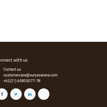
nnect with us
Contact us
customercare@suryasarana.com
+62(21) 65835077-78