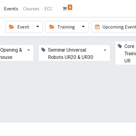
0
Events
Courses
ECC
Event
Training
Upcoming Even
Core
×
×
 Opening &
Seminar Universal
Train
house
Robots UR20 & UR30
UR