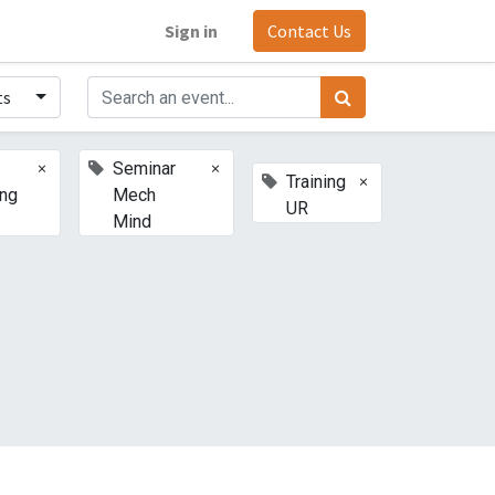
Sign in
Contact Us
ts
×
×
Seminar
×
Training
ing
Mech
UR
Mind