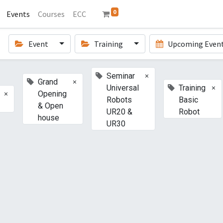
0
Events
Courses
ECC
Event
Training
Upcoming Even
×
Seminar
×
Grand
×
Universal
Training
×
Opening
Robots
Basic
& Open
UR20 &
Robot
house
UR30