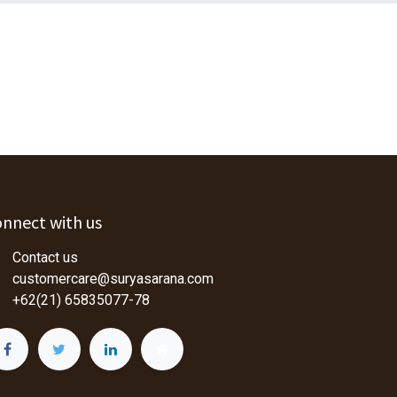
nnect with us
Contact us
customercare@suryasarana.com
+62(21) 65835077-78