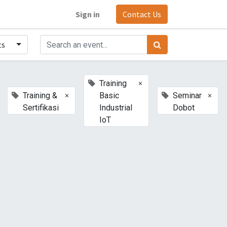
Sign in
Contact Us
ts
×
Training
×
×
Training &
Basic
Seminar
Sertifikasi
Industrial
Dobot
IoT