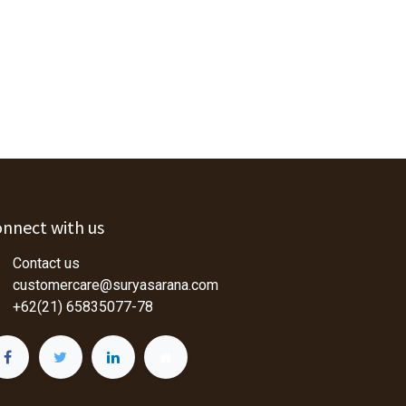
nnect with us
Contact us
customercare@suryasarana.com
+62(21) 65835077-78