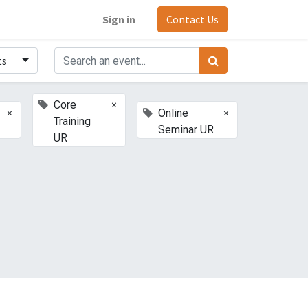
Sign in
Contact Us
ts
×
Core
×
×
Online
Training
Seminar UR
UR