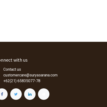
nnect with us
Contact us
customercare@suryasarana.com
+62(21) 65835077-78