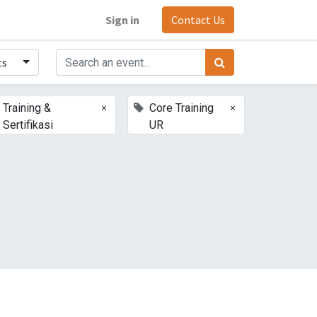
Sign in
Contact Us
ts
×
×
Training &
Core Training
Sertifikasi
UR