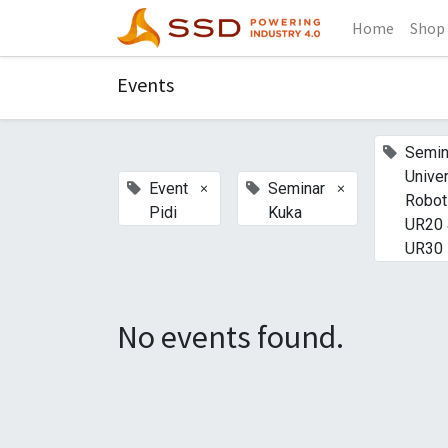
Home
Shop
Events
Semin
Unive
×
×
Event
Seminar
Robot
Pidi
Kuka
UR20
UR30
No events found.