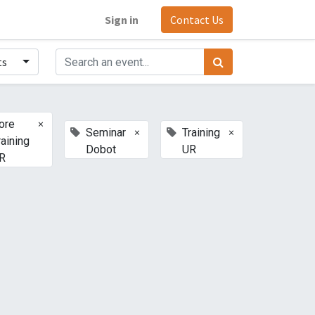
Sign in
Contact Us
ts
×
ore
×
×
Seminar
Training
raining
Dobot
UR
R