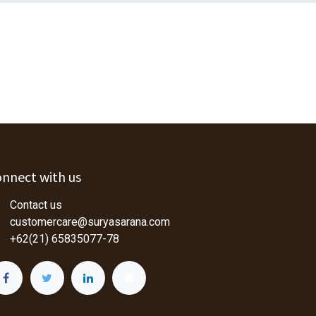
nnect with us
Contact us
customercare@suryasarana.com
+62(21) 65835077-78