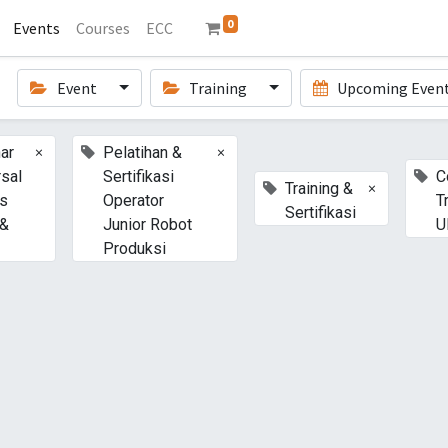
0
Events
Courses
ECC
Event
Training
Upcoming Even
×
×
ar
Pelatihan &
rsal
Sertifikasi
C
×
Training &
s
Operator
T
Sertifikasi
 &
Junior Robot
U
Produksi