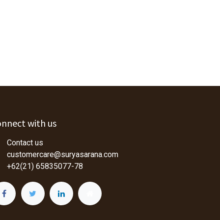
nnect with us
Contact us
customercare@suryasarana.com
+62(21) 65835077-78