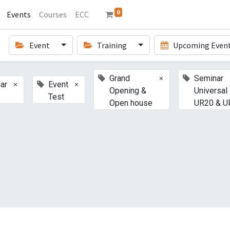
0
Events
Courses
ECC
Event
Training
Upcoming Even
×
Grand
Seminar
×
×
ar
Event
Opening &
Universal
Test
Open house
UR20 & U