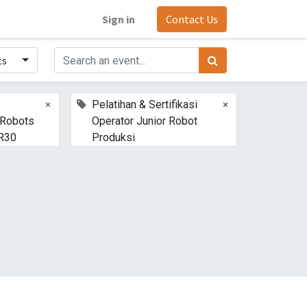
Sign in
Contact Us
ts
×
×
Pelatihan & Sertifikasi
 Robots
Operator Junior Robot
R30
Produksi