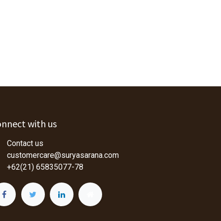
nnect with us
Contact us
customercare@suryasarana.com
+62(21) 65835077-78