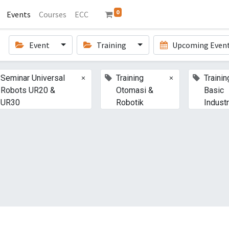
0
Events
Courses
ECC
Event
Training
Upcoming Even
×
×
Seminar Universal
Training
Trainin
Robots UR20 &
Otomasi &
Basic
UR30
Robotik
Industr