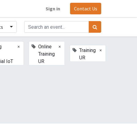
Sign in
Contact Us
ts
×
×
g
Online
×
Training
Training
UR
ial IoT
UR