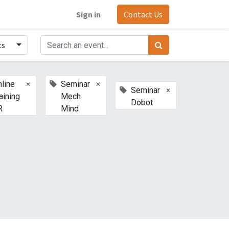
Sign in
Contact Us
ts
×
×
line
Seminar
×
Seminar
aining
Mech
Dobot
R
Mind