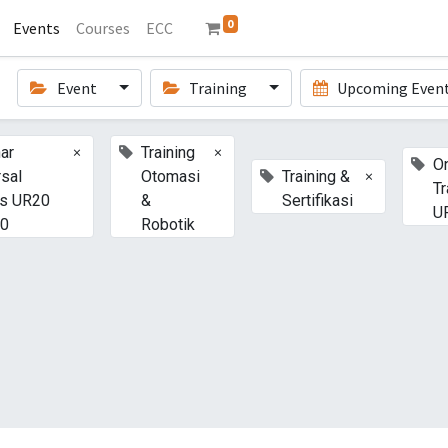
0
Events
Courses
ECC
Event
Training
Upcoming Even
×
×
ar
Training
On
×
rsal
Otomasi
Training &
Tr
s UR20
&
Sertifikasi
U
30
Robotik