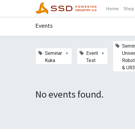
Home
Shop
Events
Semin
×
×
Seminar
Event
Unive
Kuka
Test
Robot
& UR
No events found.