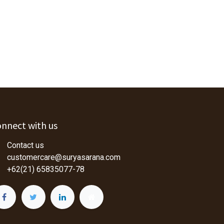
nnect with us
Contact us
customercare@suryasarana.com
+62(21) 65835077-78