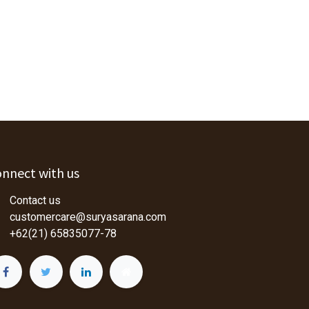
nnect with us
Contact us
customercare@suryasarana.com
+62(21) 65835077-78