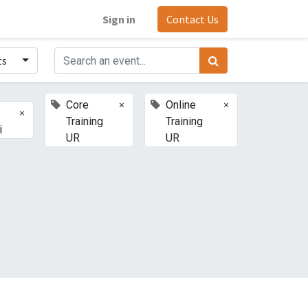
Sign in
Contact Us
ts
×
×
Core
Online
×
Training
Training
i
UR
UR