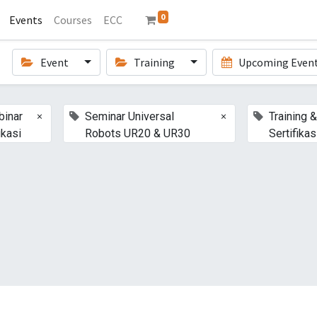
0
Events
Courses
ECC
Event
Training
Upcoming Even
×
×
inar
Seminar Universal
Training &
kasi
Robots UR20 & UR30
Sertifikas