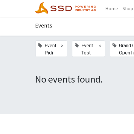
Home
Shop
Events
×
×
Event
Event
Grand 
Pidi
Test
Open 
No events found.