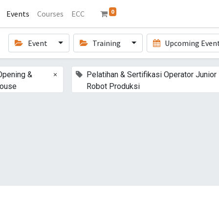
0
Events
Courses
ECC
Event
Training
Upcoming Even
×
Opening &
Pelatihan & Sertifikasi Operator Junior
house
Robot Produksi