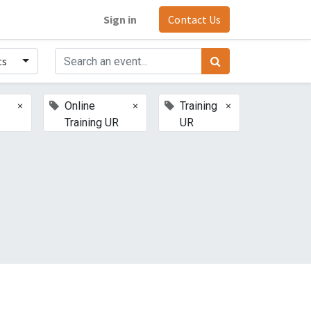
Sign in
Contact Us
ts
×
×
×
Online
Training
Training UR
UR