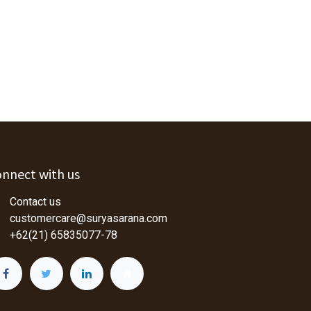
nnect with us
Contact us
customercare@suryasarana.com
+62(21) 65835077-78