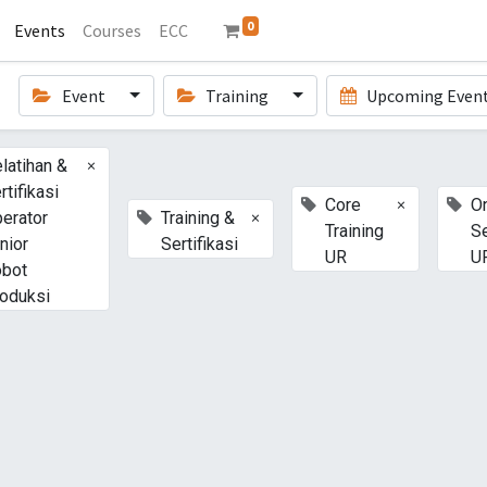
0
Events
Courses
ECC
Event
Training
Upcoming Even
×
latihan &
rtifikasi
×
Core
On
×
erator
Training &
Training
S
nior
Sertifikasi
UR
U
bot
oduksi