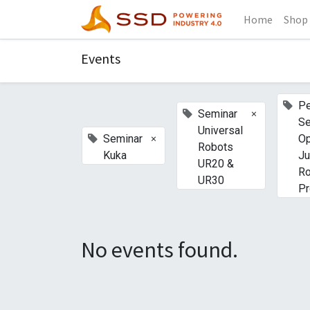
Home
Shop
Events
Pe
×
Seminar
Se
Universal
×
Seminar
Op
Robots
Kuka
Ju
UR20 &
Ro
UR30
Pr
No events found.