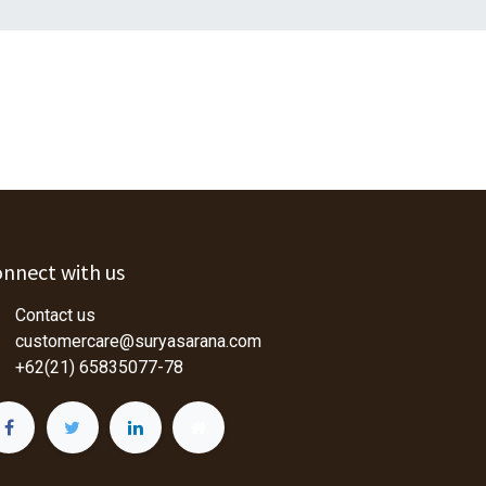
nnect with us
Contact us
customercare@suryasarana.com
+62(21) 65835077-78