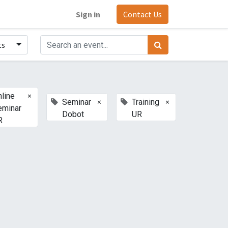
Sign in
Contact Us
ts
×
line
×
×
Seminar
Training
eminar
Dobot
UR
R