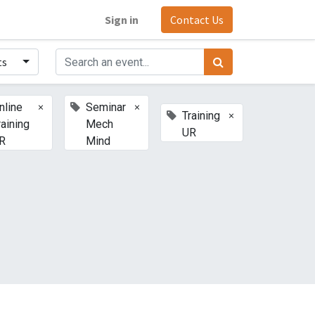
Sign in
Contact Us
ts
×
×
nline
Seminar
×
Training
raining
Mech
UR
R
Mind