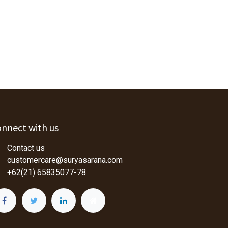
nnect with us
Contact us
customercare@suryasarana.com
+62(21) 65835077-78