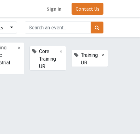
Sign in
Contact Us
ts
×
ning
×
Core
×
c
Training
Training
trial
UR
UR