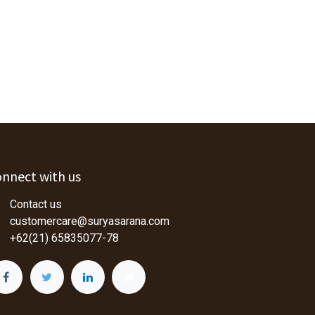
nnect with us
Contact us
customercare@suryasarana.com
+62(21) 65835077-78