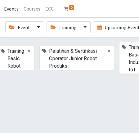
0
Events
Courses
ECC
Event
Training
Upcoming Even
Trai
×
×
Training
Pelatihan & Sertifikasi
Basi
Basic
Operator Junior Robot
Indus
Robot
Produksi
IoT