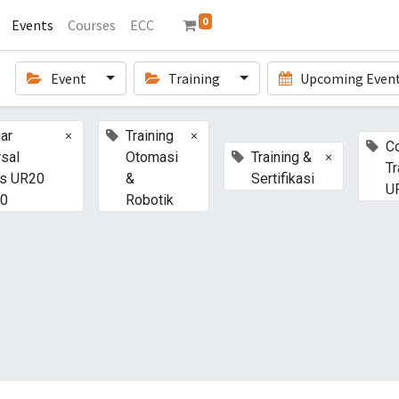
0
Events
Courses
ECC
Event
Training
Upcoming Even
×
×
ar
Training
C
×
rsal
Otomasi
Training &
Tr
s UR20
&
Sertifikasi
U
30
Robotik