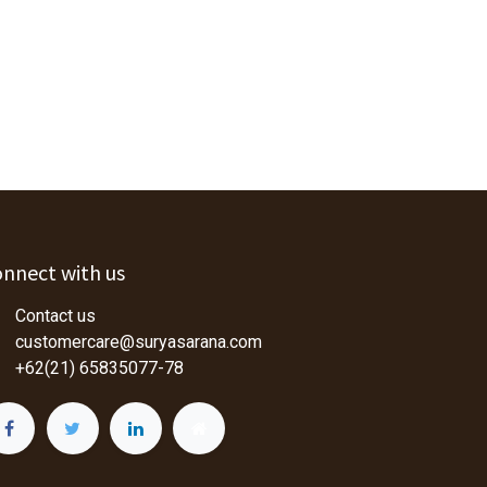
nnect with us
Contact us
customercare@suryasarana.com
+62(21) 65835077-78