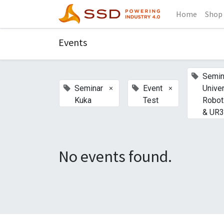
Home
Shop
Events
Semin
×
×
Seminar
Event
Unive
Kuka
Test
Robot
& UR
No events found.