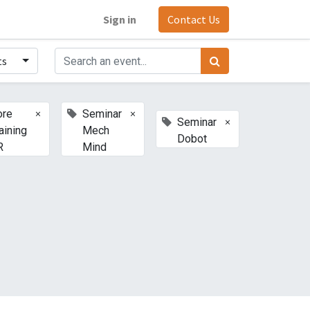
Sign in
Contact Us
ts
×
×
ore
Seminar
×
Seminar
aining
Mech
Dobot
R
Mind