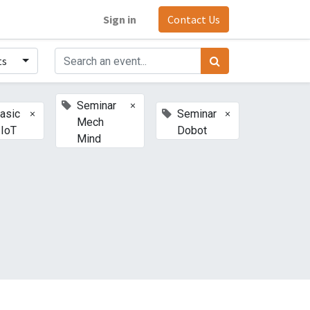
Sign in
Contact Us
ts
×
Seminar
×
×
Basic
Seminar
Mech
 IoT
Dobot
Mind