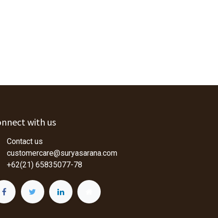
nnect with us
Contact us
customercare@suryasarana.com
+62(21) 65835077-78