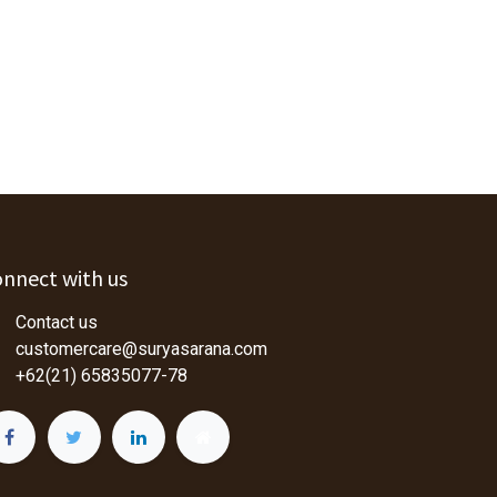
nnect with us
Contact us
customercare@suryasarana.com
+62(21) 65835077-78