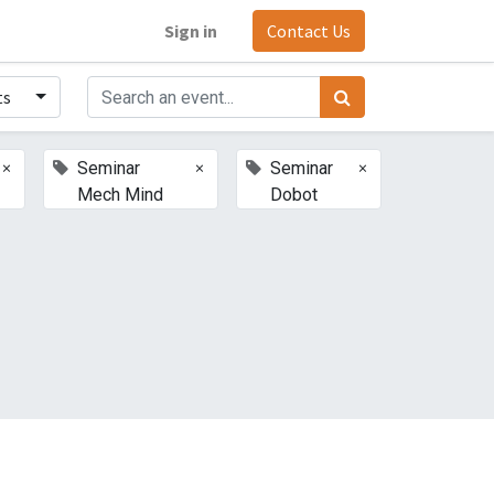
Sign in
Contact Us
ts
×
×
×
Seminar
Seminar
Mech Mind
Dobot